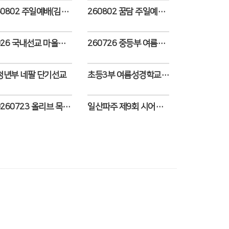
260802 주일예배(김은찬 목사 설교/여울림찬양단 봉헌송)
260802 꿈담 주일예배 모습
Views
Views
2026 국내선교 마을봉사 1일차
260726 중등부 여름수련회
Views
Views
청년부 네팔 단기선교
초등3부 여름성경학교 ( 2026.07.25~26 )
Views
Views
20260723 올리브 목요 찬양집회
일산파주 제9회 시어머니장모학교
Views
Views