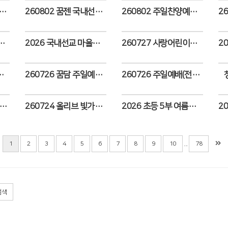
802 광성축구선교팀 청년부 친선경기
260802 꿈젠 국내선교를 위한 아이스티 판매
260802 주일찬양예배 - 교구와의 만남예배 3040 조이풀장년부
Views
Views
8월 장로회 조찬기도회
2026 국내선교 마을봉사 2일차
260727 사랑어린이부 7월 학부모 기도회
Views
Views
 창단20주년 기념 연주회
260726 꿈담 주일예배 모습
260726 주일예배(전도위원회 봉헌송/헌아기도)
Views
Views
-260726 초등1부 여름성경학교 "예배학교비기너_성장편"
260724 올리브 빛가득금요기도회(국내선교위원회 특송/김정준 목사 설교)
2026 초등 5부 여름성경학교(7/24-26)
Views
Views
...
1
2
3
4
5
6
7
8
9
10
78
검색