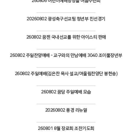
260806 어린이예배앙상블 여름수련회
# 첨부 37.214A6872.JPG
# 첨부 38.214A6876.JPG
Views
# 첨부 39.214A6882.JPG
20260802 광성축구선교팀 청년부 친선경기
Views
260802 꿈젠 국내선교를 위한 아이스티 판매
Views
260802 주일찬양예배 - 교구와의 만남예배 3040 조이풀장년부
Views
260802 주일예배(김은찬 목사 설교/여울림찬양단 봉헌송)
Views
260802 꿈담 주일예배 모습
Views
20260802 풍경 리뉴얼
Views
260801 8월 장로회 조찬기도회