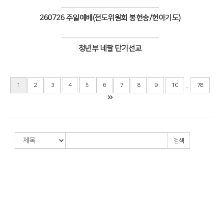
Views
260726 주일예배(전도위원회 봉헌송/헌아기도)
Views
청년부 네팔 단기선교
Views
...
1
2
3
4
5
6
7
8
9
10
78
검색