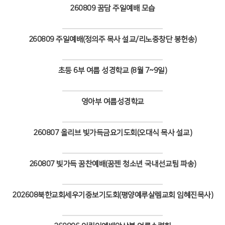
260809 꿈담 주일예배 모습
# 첨부 18.118A6732.JPG
# 첨부 19.118A6737.JPG
Views
# 첨부 20.118A6743.JPG
260809 주일예배(정의주 목사 설교/리노중창단 봉헌송)
# 첨부 21.118A6747.JPG
Views
# 첨부 22.118A6751.JPG
# 첨부 23.118A6759.JPG
초등 6부 여름 성경학교 (8월 7~9일)
# 첨부 24.118A6763.JPG
Views
# 첨부 25.118A6769.JPG
# 첨부 26.214A6815.JPG
영아부 여름성경학교
# 첨부 27.214A6822.JPG
Views
# 첨부 28.214A6831.JPG
260807 올리브 빛가득금요기도회(오대식 목사 설교)
# 첨부 29.214A6833.JPG
# 첨부 30.214A6835.JPG
Views
# 첨부 31.214A6838.JPG
260807 빛가득 꿈찬예배(꿈젠 청소년 국내선교팀 파송)
# 첨부 32.214A6846.JPG
Views
# 첨부 33.214A6850.JPG
# 첨부 34.214A6857.JPG
202608북한교회세우기중보기도회(평양예루살렘교회 임혜진목사)
# 첨부 35.214A6862.JPG
Views
# 첨부 36.214A6869.JPG