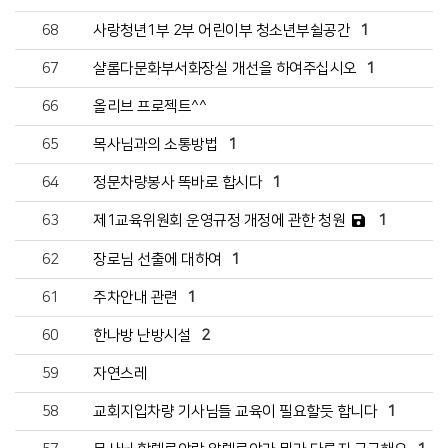
68
사랑청년1부 2부 어린이부 청소년부쉴공간
1
67
샬롬다문화부서화장실 개선을 하여주십시오
1
66
올리브 프로젝트^^
65
목사님과의 소통방법
1
64
정문차량봉사 똑바로 합시다
1
63
제1교육위원회 운영규정 개정에 관한 청원
1
62
장로님 선출에 대하여
1
61
주차안내 관련
1
60
한나방 난방시설
2
59
자연스레
58
교회지입차량 기사님들 교육이 필요할듯 합니다
1