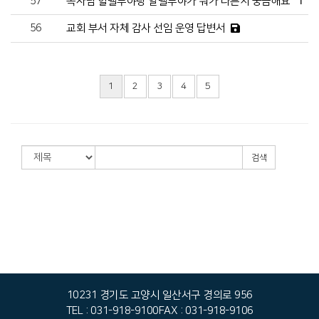
57
목사님 할렐루야랑 알렐루야가 뭐가 다른지 궁금해요
1
56
교회 부서 자체 감사 선임 운영 답변서
1
2
3
4
5
검색
10231 경기도 고양시 일산서구 경의로 956
TEL : 031-918-9100
FAX : 031-918-9106