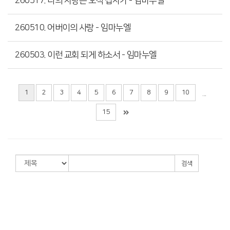
260517. 나의 자랑은 오직 십자가 - 임마누엘
260510. 어버이의 사랑 - 임마누엘
260503. 이런 교회 되게 하소서 - 임마누엘
1
2
3
4
5
6
7
8
9
10
...
15
검색