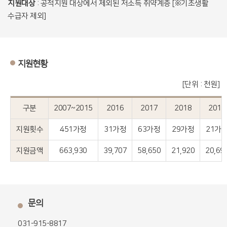
지원대상
: 공적지원 대상에서 제외된 저소득 취약계층 [※기초생활
수급자 제외]
지원현황
[단위 : 천원]
구분
2007~2015
2016
2017
2018
2019
지원횟수
451가정
31가정
63가정
29가정
21가
지원금액
663,930
39,707
58,650
21,920
20,69
문의
031-915-8817