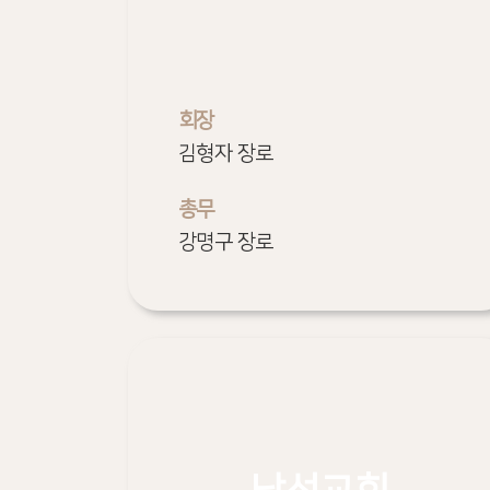
회장
김형자 장로
총무
강명구 장로