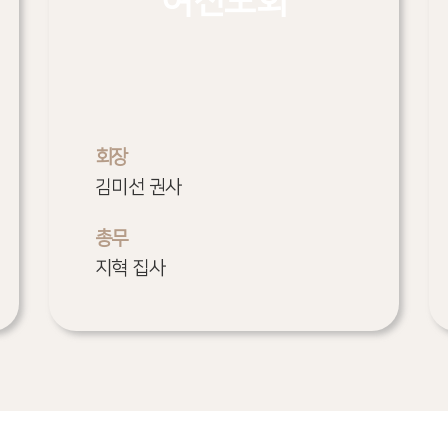
여전도회
회장
김미선 권사
총무
지혁 집사