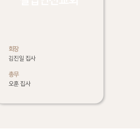
실업인선교회
회장
김진일 집사
총무
오훈 집사