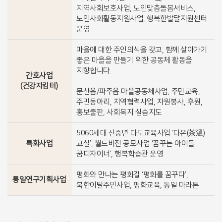
지역사회보호사업, 노인맞춤돌봄서비스,
노인사회활동지원사업, 행복한발달지원센터
운영
마을에 대한 주인의식을 갖고, 함께 살아가기
좋은 마을을 만들기 위한 공동체 활동을
지향합니다.
간호사업
(건강지킴터)
문산읍/파주읍 마을공동체사업, 주민교육,
주민동아리, 지역협력사업, 자원봉사, 후원,
홍보출판, 사회복지 실습지도
5060세대 신중년 다도교육사업 ‘다온(茶溫)
특화사업
교실’, 월드비전 공모사업 ‘꿈꾸는 아이들
꿈디자이너’, 행복학습관 운영
평화와 만나는 평화길 ‘평화를 꿈꾸다’,
통일연구기획사업
북한이탈주민사업, 평화교육, 통일 마라톤