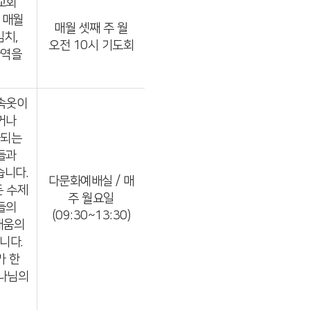
교회
 매월
매월 셋째 주 월
김치,
오전 10시 기도회
사역을
속옷이
거나
출되는
들과
습니다.
다문화예배실 / 매
든 수제
주 월요일
들의
(09:30~13:30)
배움의
니다.
가 한
하나님의