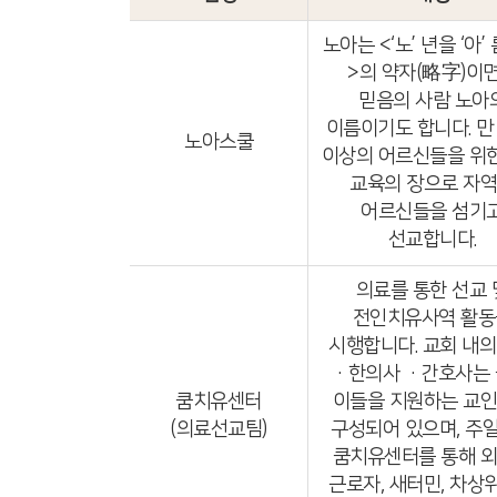
노아는 <‘노’ 년을 ‘아’
>의 약자(略字)이
믿음의 사람 노아
이름이기도 합니다. 만
노아스쿨
이상의 어르신들을 위
교육의 장으로 자
어르신들을 섬기
선교합니다.
의료를 통한 선교 
전인치유사역 활동
시행합니다. 교회 내의
·한의사 ·간호사는 
쿰치유센터
이들을 지원하는 교
(의료선교팀)
구성되어 있으며, 주
쿰치유센터를 통해 
근로자, 새터민, 차상