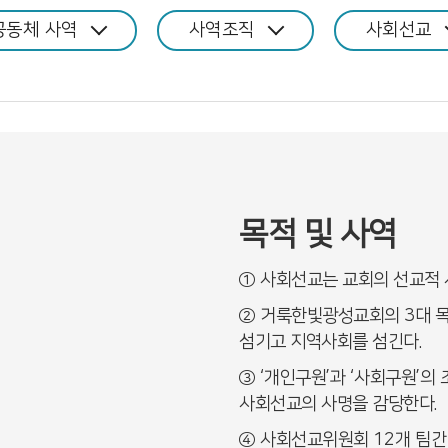
공동체 사역
사역조직
사회선교
목적 및 사역
①
사회선교는 교회의 선교적 
②
거룩한빛광성교회의
3
대 
섬기고 지역사회를 섬긴다
.
③
‘
개인구원
’
과
‘
사회구원
’
의 
사회선교의 사명을 감당한다
.
④
사회선교위원회
12
개 팀간