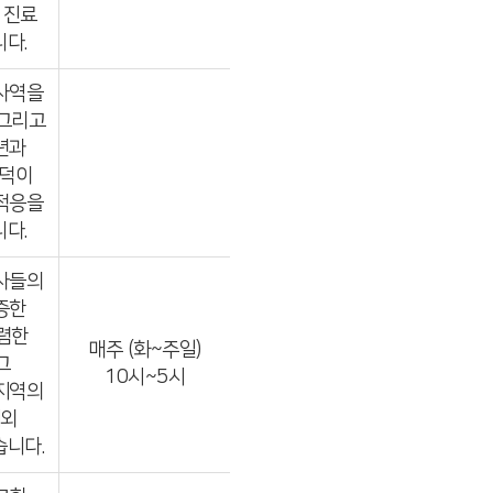
 진료
다.
사역을
 그리고
년과
덕이
적응을
다.
사들의
증한
렴한
매주 (화~주일)
그
10시~5시
지역의
해외
습니다.