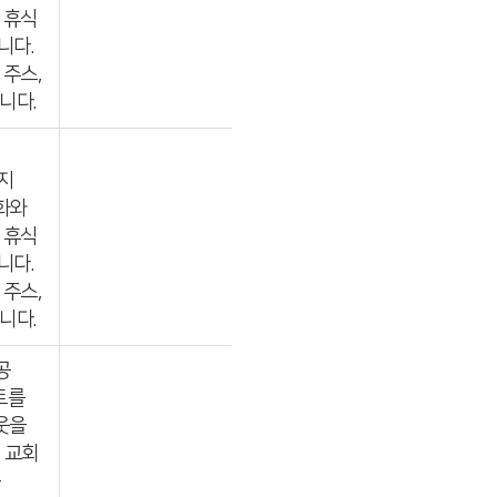
 휴식
니다.
 주스,
니다.
지
화와
 휴식
니다.
 주스,
니다.
공
트를
웃을
 교회
송