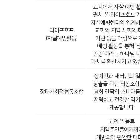
교계에서 자살 예방 
펼쳐 온 라이프호프 
자살예방센터와 연계하
라이프호프
교회와 지역 사회의 
(자살예방활동)
기관 등을 대상으로 
예방 활동을 통해 ‘
존중’이라는 하나님 
가치를 확산시키고 있
장애인과 새터민의 
창출을 위한 협동조합
장터사회적협동조합
교회 안팎의 소비자
저렴하고 건강한 먹
제공합니다.
교인은 물론
지역주민들에게까
개방되어 편안한 대