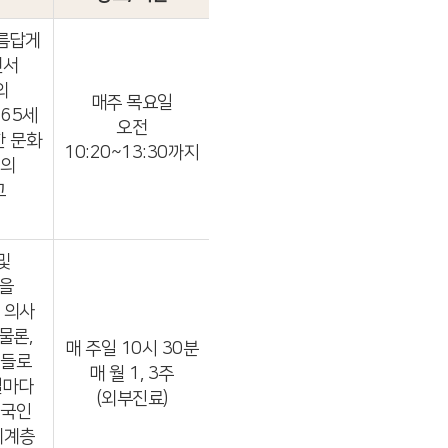
 름답게
면서
의
매주 목요일
 65세
오전
한 문화
10:20~13:30까지
역의
고
및
을
 의사
물론,
매 주일 10시 30분
인들로
매 월 1, 3주
일마다
(외부진료)
외국인
위계층