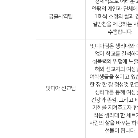
경제적으로 어려운 
안팎의 개인과 단체에
긍휼사역팀
1회씩 소정의 쌀과 
밑반찬을 제공하는 
수행합니다.
맛디아팀은 생리대와 
없어 학교를 결석하
성폭력의 위험에 노
해외 선교지의 여성
여학생들을 섬기고 있
한 장 한 장 정성껏 만
맛디아 선교팀
생리대를 통해 여성
건강과 존엄, 그리고 
기회를 지켜주고자 합
작은 생리대 한 세트
사람의 삶을 바꾸는 
선물이 됩니다.