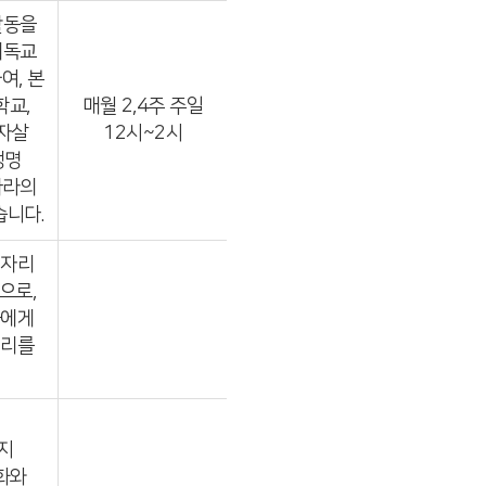
활동을
기독교
여, 본
학교,
매월 2,4주 주일
자살
12시~2시
생명
나라의
습니다.
일자리
으로,
들에게
거리를
지
화와