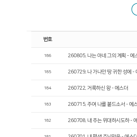
공동체 사역
복지 문화
번호
260805. 나는 아네 그의 계획 - 
186
커뮤니티
260729. 나 가나안 땅 귀한 성에 
185
260722. 거룩하신 왕 - 에스더
184
260715. 주여 나를 붙드소서 - 에
183
260708. 내 주는 위대하시도하 -
182
260701. 내 평생 주님만을 - 에스
181