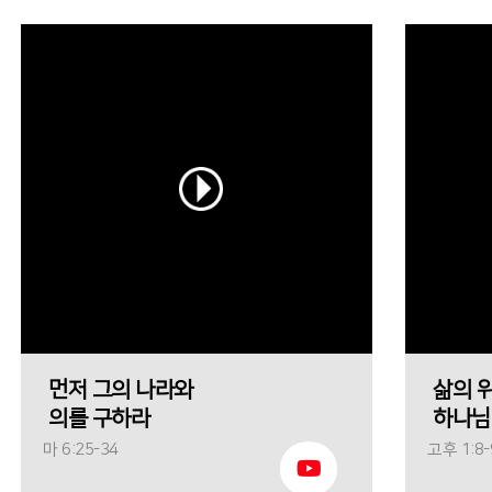
먼저 그의 나라와
삶의 
의를 구하라
하나님
바라보
마 6:25-34
고후 1:8-