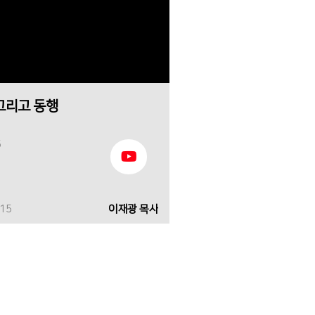
 그리고 동행
5
-15
이재광 목사