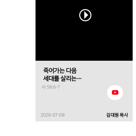
죽어가는 다음
세대를 살리는
하나님의 열심
사 58:6-7
2026-07-08
김대원 목사