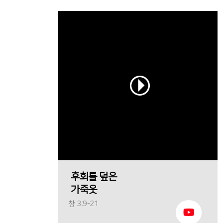
후회를 덮은
가죽옷
창 3:9-21