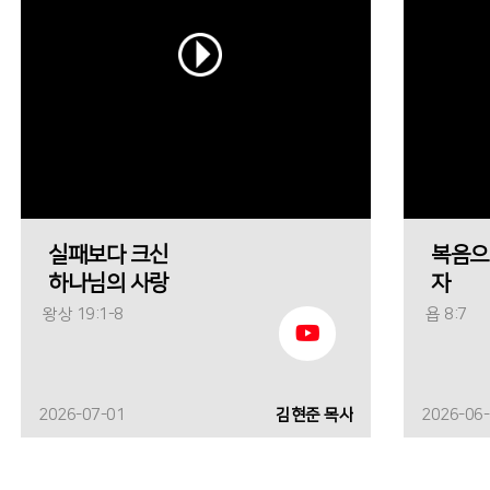
실패보다 크신
복음으
하나님의 사랑
자
왕상 19:1-8
욥 8:7
2026-07-01
김현준 목사
2026-06