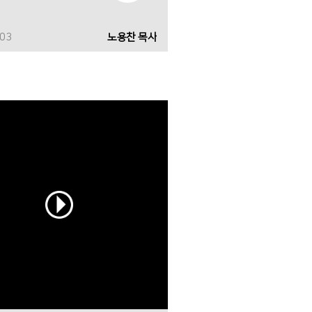
-03
노용찬 목사