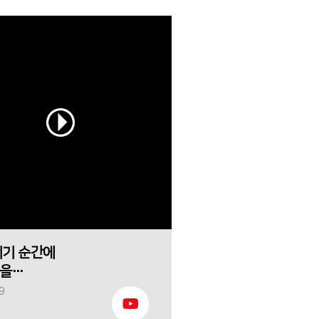
위기 순간에
을
다
9