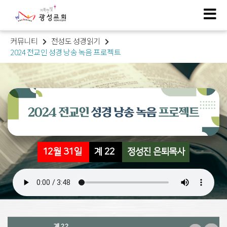
커뮤니티
전성도 성경읽기
2024 전교인 성경 낭송 녹음 프로젝트
12월 31일
계 22
정성진 은퇴목사
계 22